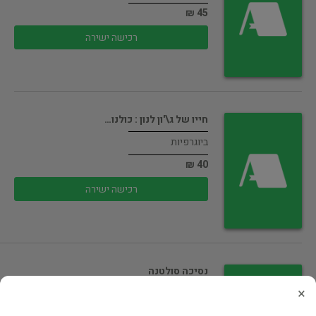
45 ₪
רכישה ישירה
חייו של ג\'ון לנון : כולנו…
ביוגרפיות
40 ₪
רכישה ישירה
נסיכה סולטנה
×
ביוגרפיות