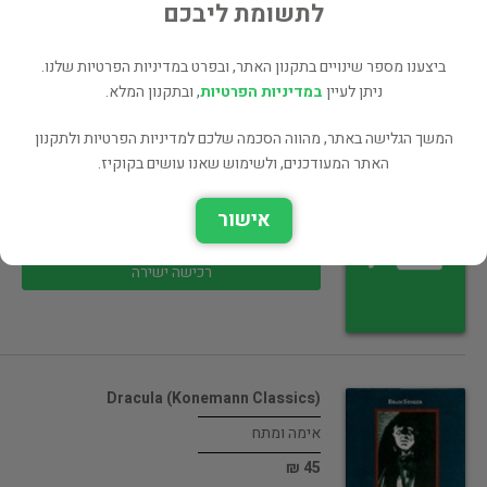
30 ₪
לתשומת ליבכם
רכישה ישירה
ביצענו מספר שינויים בתקנון האתר, ובפרט במדיניות הפרטיות שלנו.
ניתן לעיין
במדיניות הפרטיות
, ובתקנון המלא.
המשך הגלישה באתר, מהווה הסכמה שלכם למדיניות הפרטיות ולתקנון
האתר המעודכנים, ולשימוש שאנו עושים בקוקיז.
קורות הציפור המכנית
אימה ומתח
אישור
40 ₪
רכישה ישירה
(Dracula (Konemann Classics
אימה ומתח
45 ₪