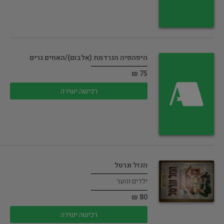
היפהפיה הנרדמת (אלבום)/האחים גרים
75 ₪
רכישה ישירה
הנזל וגרטל
ילדים ונוער
80 ₪
רכישה ישירה