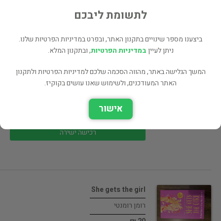
20 ₪
לתשומת ליבכם
רכישה ישירה
ביצענו מספר שינויים בתקנון האתר, ובפרט במדיניות הפרטיות שלנו.
ניתן לעיין
במדיניות הפרטיות
, ובתקנון המלא.
המשך הגלישה באתר, מהווה הסכמה שלכם למדיניות הפרטיות ולתקנון
האתר המעודכנים, ולשימוש שאנו עושים בקוקיז.
More happy than not
רומן רומנטי
אישור
20 ₪
רכישה ישירה
She gets the girl
רומן רומנטי