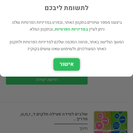
לתשומת ליבכם
רכישה ישירה
ביצענו מספר שינויים בתקנון האתר, ובפרט במדיניות הפרטיות שלנו.
ניתן לעיין
במדיניות הפרטיות
, ובתקנון המלא.
המשך הגלישה באתר, מהווה הסכמה שלכם למדיניות הפרטיות ולתקנון
האתר המעודכנים, ולשימוש שאנו עושים בקוקיז.
בחינוך היסודי: 4 חוברות : למידה…
חינוך
אישור
60 ₪
רכישה ישירה
שלבים למידה פעילה חלקים:ד, ז,ח,ט,
מדריך…
חינוך