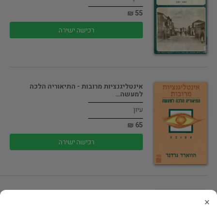
55 ₪
רכישה ישירה
אינטליגנציות מרובות - התיאוריה הלכה
למעשה…
עיון
65 ₪
רכישה ישירה
עברית מבית טוב ספר לימוד לאולפן…
×
בלשנות ושפות