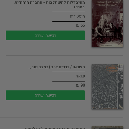
מהיבדלות להשתלבות - החברה היהודית
במרכז…
היסטוריה
65 ₪
רכישה ישירה
השואה / כרכים א-ב (במצב טוב,…
שואה
90 ₪
רכישה ישירה
התמודדות בית הספר מול האלימות