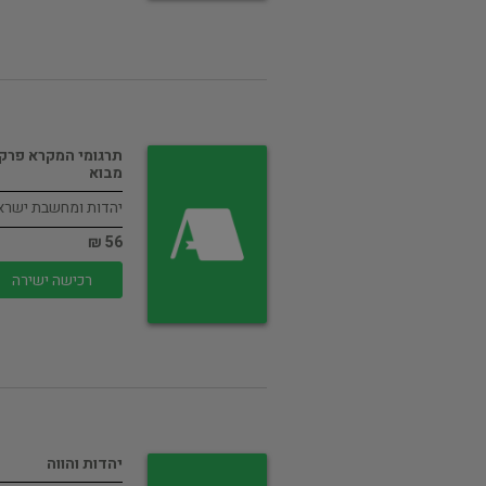
תרגומי המקרא פרקי
מבוא
יהדות ומחשבת ישרא
56 ₪
רכישה ישירה
יהדות והווה