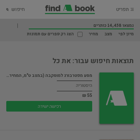
תפריט
חיפוש
נמצאו 14,458 כותרים
מיון לפי
מצב
מחיר
הצג רק ספרים עם תמונות
תוצאות חיפוש עבור: את כל
מסע מפטרבורג למוסקבה (במצב ט"מ, המחיר…
היסטוריה
55 ₪
רכישה ישירה