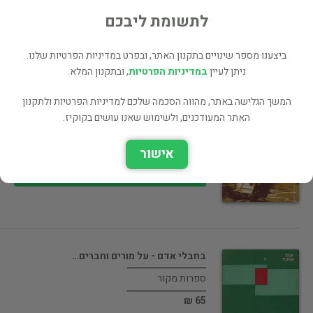
50 ₪
לתשומת ליבכם
רכישה ישירה
ביצענו מספר שינויים בתקנון האתר, ובפרט במדיניות הפרטיות שלנו.
ניתן לעיין
במדיניות הפרטיות
, ובתקנון המלא.
המשך הגלישה באתר, מהווה הסכמה שלכם למדיניות הפרטיות ולתקנון
פתחו שערים (במצב טוב מאד, המחיר…
האתר המעודכנים, ולשימוש שאנו עושים בקוקיז.
תולדות היישוב
55 ₪
אישור
רכישה ישירה
בחבלי אדם - על מורים וחברים…
ספרות מקור
65 ₪