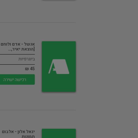
אנשל - אדם ולוחם
[הוצאת יאיר,…
ביוגרפיות
45 ₪
רכישה ישירה
יגאל אלון - אלבום
תמונות