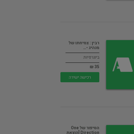
רבין : צמיחתו של
מנהיג -…
ביוגרפיות
35 ₪
רכישה ישירה
הסיפור של One
Direction [הוצאת