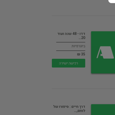
דדו - 48 שנה ועוד
20…
ביוגרפיות
35 ₪
רכישה ישירה
דרך חיים : סיפורו של
לוחם,…