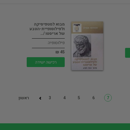
מבוא למטפיסיקה
ולפילוסופיית-הטבע
של אריסטו /…
פילוסופיה
45 ₪
רכישה ישירה
7
6
5
4
3
ראשון