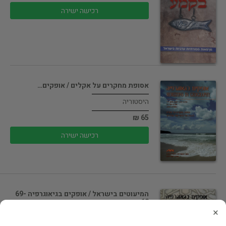
רכישה ישירה
אסופת מחקרים על אקלים / אופקים…
היסטוריה
65 ₪
רכישה ישירה
המיעוטים בישראל / אופקים בגיאוגרפיה 69-
68…
×
חברה ומדינה