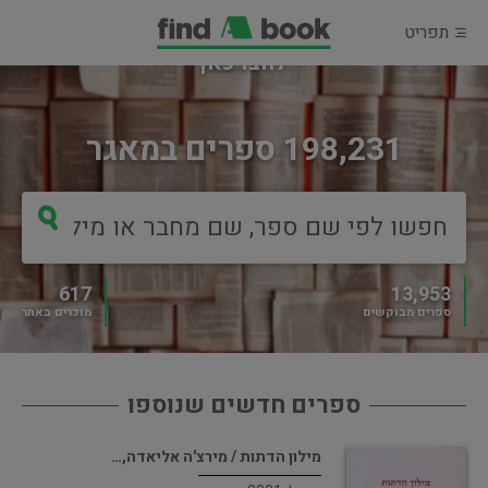
תפריט
מוכרים ספר?
לחצו כאן
198,231 ספרים במאגר
617
13,953
ספרים מבוקשים
מוכרים באתר
ספרים חדשים שנוספו
מילון הדתות / מירצ'ה אליאדה,…