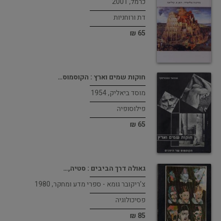
כרמל, 2001
דת ורוחניות
65 ₪
חוקות שמים וארץ : הקוסמוס…
מוסד ביאליק, 1954
פילוסופיה
65 ₪
גאולה דרך הביבים : סטיה,…
צ’ריקובר גומא - ספרי מדע ומחקר, 1980
פסיכולוגיה
85 ₪