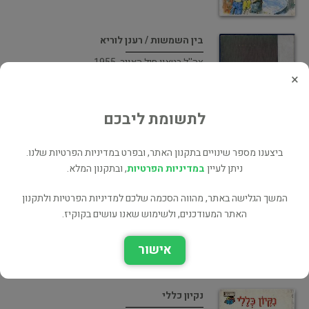
בין השמשות / רענן לוריא
צה''ל בטאון חיל האויר, 1955
×
קומיקס
לתשומת ליבכם
ביצענו מספר שינויים בתקנון האתר, ובפרט במדיניות הפרטיות שלנו.
מערכת רפיח 217 לפסה"נ -…
ניתן לעיין
במדיניות הפרטיות
, ובתקנון המלא.
מוסד ביאליק, 1999
המשך הגלישה באתר, מהווה הסכמה שלכם למדיניות הפרטיות ולתקנון
תולדות היהודים
האתר המעודכנים, ולשימוש שאנו עושים בקוקיז.
85 ₪
אישור
נקיון כללי