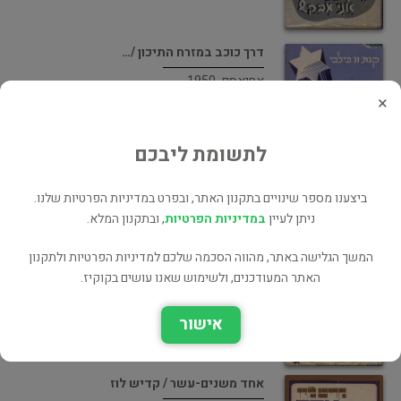
דרך כוכב במזרח התיכון /…
אחיאסף, 1950
×
צבא, בטחון, ביון וריגול
45 ₪
לתשומת ליבכם
ביצענו מספר שינויים בתקנון האתר, ובפרט במדיניות הפרטיות שלנו.
פגישות משני עברי "המסך" /…
ניתן לעיין
במדיניות הפרטיות
, ובתקנון המלא.
מסדה, 1968
המשך הגלישה באתר, מהווה הסכמה שלכם למדיניות הפרטיות ולתקנון
רשמי מסע
האתר המעודכנים, ולשימוש שאנו עושים בקוקיז.
65 ₪
אישור
אחד משנים-עשר / קדיש לוז