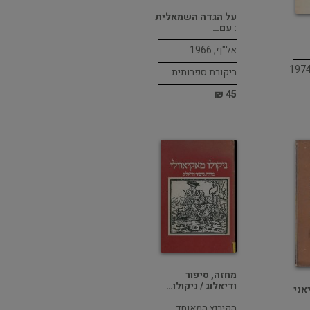
על הגדה השמאלית
: עם…
אל"ף, 1966
ביקורת ספרותית
45 ₪
מחזה, סיפור
ודיאלוג / ניקולו…
אני
הקיבוץ המאוחד,