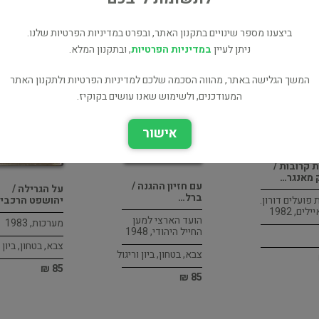
ביצענו מספר שינויים בתקנון האתר, ובפרט במדיניות הפרטיות שלנו.
ניתן לעיין
במדיניות הפרטיות
, ובתקנון המלא.
המשך הגלישה באתר, מהווה הסכמה שלכם למדיניות הפרטיות ולתקנון האתר
המעודכנים, ולשימוש שאנו עושים בקוקיז.
אישור
ת קרובות /
 מאנגר…
עם חזיון ההגנה /
על הגרילה /
ברל…
פועלים דורון.
יהושפט הרכבי
ים, 1982
הועד הארצי למען
מערכות, 1983
החייל היהודי, 1948
צבא, בטחון, ביון ו
צבא, בטחון, ביון וריגול
85 ₪
85 ₪