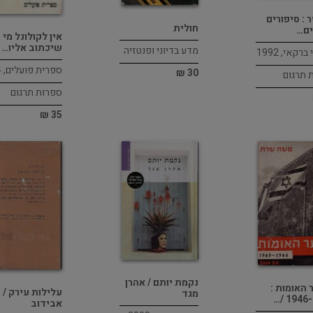
 : סיפורים
חולית
ים…
אין לקולונל מי
שיכתוב אליו…
מדע בדיוני ופנטזיה
רקאי, 1992
ספרית פועלים, 1974
30 ₪
 תרגום
ספרות תרגום
35 ₪
נקמת יותם / אהרן
האומות :
עלילות עירק / י
מגד
1946-1
אבידוב