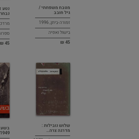
מטבח משפחתי /
נטע זר
גיל חובב
נבחר
זמורה-ביתן, 1996
מרדכי ב
בישול ואפיה
ספרות
45 ₪
45 ₪
שלוש נובילות :
בשער 
מדרגה צרה…
949 /…