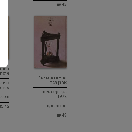
45 ₪
דמויו
איציק
החיים הקצרים /
אהרן מגד
ספרית 
עפר אייל
הקיבוץ המאוחד,
1972
שירה
ספרות מקור
45 ₪
45 ₪