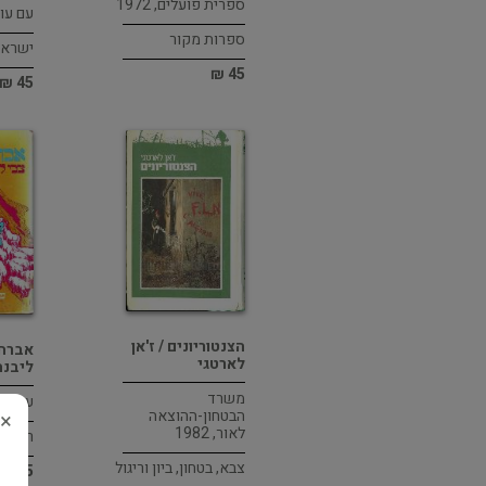
ספרית פועלים, 1972
עם עובד,
ספרות מקור
ישראל 
45 ₪
45 ₪
הצנטוריונים / ז'אן
אברהם
לארטגי
ליבנ
משרד
עם עובד,
הבטחון-ההוצאה
×
לאור, 1982
רומן ה
צבא, בטחון, ביון וריגול
45 ₪