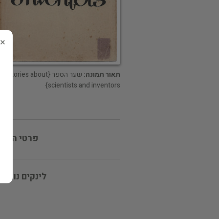
×
תאור תמונה:
שער הספר {Stories about
scientists and inventors}
פרטי המוכ
לינקים נוספי