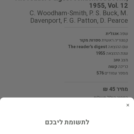
1955, Vol. 12
C. Woodham-Smith, P. S. Buck, M.
Davenport, F. G. Patton, D. Pearce
שפה
אנגלית
קטגוריה ראשית
ספרות מקור
שם ההוצאה
The reader's digest
שנת ההוצאה
1955
מצב
טוב
כריכה
קשה
מספר עמודים
576
מחיר 45 ₪
המחיר כולל משלוח
×
מעוניינים לרכוש את הספר? לחצו כאן
לתשומת ליבכם