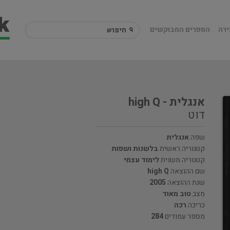
ירה
הספרים המבוקשים
אנגלית - high Q
דוט
שפה
אנגלית
קטגוריה ראשית
בלשנות ושפות
קטגוריה משנית
לימוד עצמי
שם ההוצאה
high Q
שנת ההוצאה
2005
מצב
טוב מאוד
כריכה
רכה
מספר עמודים
284