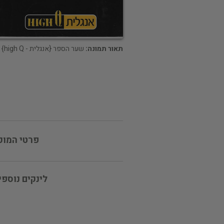
תאור תמונה:
שער הספר {אנגלית - high Q}
פרטי המוכ
לינקים נוספי