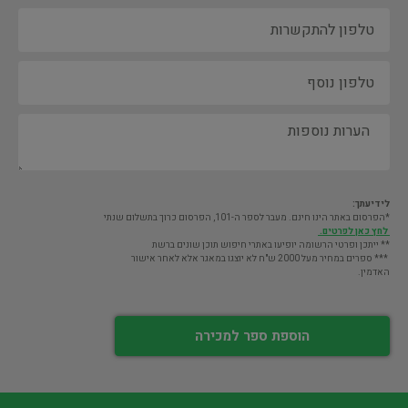
לידיעתך:
*הפרסום באתר הינו חינם. מעבר לספר ה-101, הפרסום כרוך בתשלום שנתי
לחץ כאן לפרטים.
** ייתכן ופרטי הרשומה יופיעו באתרי חיפוש תוכן שונים ברשת
*** ספרים במחיר מעל 2000 ש"ח לא יוצגו במאגר אלא לאחר אישור
האדמין.
הוספת ספר למכירה