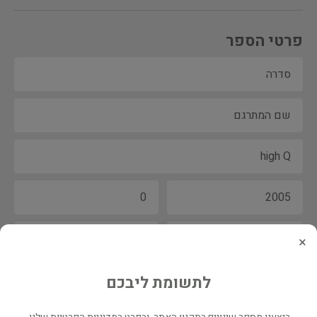
פרטי הספר
×
לתשומת ליבכם