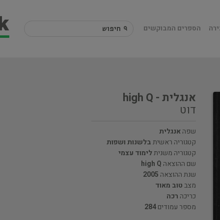
ירה
הספרים המבוקשים
אנגלית - high Q
דוט
שפה
אנגלית
קטגוריה ראשית
בלשנות ושפות
קטגוריה משנית
לימוד עצמי
שם ההוצאה
high Q
שנת ההוצאה
2005
מצב
טוב מאוד
כריכה
רכה
מספר עמודים
284