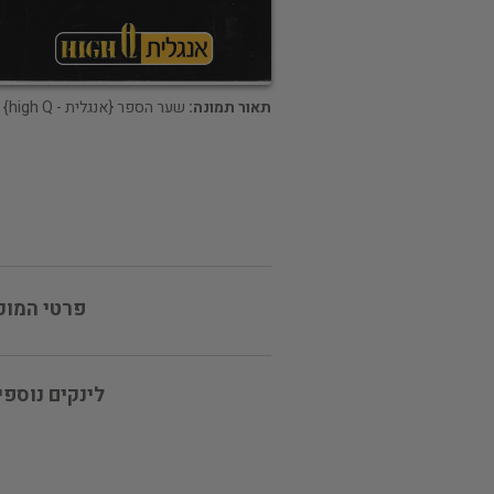
תאור תמונה:
שער הספר {אנגלית - high Q}
פרטי המוכ
לינקים נוספי