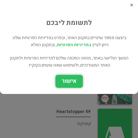
×
בעל הספר? לחץ כאן לעריכה/הסרה
מוכר ספר זהה? לחץ כאן להוספה למאגר
לתשומת ליבכם
ביצענו מספר שינויים בתקנון האתר, ובפרט במדיניות הפרטיות שלנו.
ספרים נוספים מאת Alice Osman
ניתן לעיין
במדיניות הפרטיות
, ובתקנון המלא.
Heartstopper
המשך הגלישה באתר, מהווה הסכמה שלכם למדיניות הפרטיות ולתקנון
האתר המעודכנים, ולשימוש שאנו עושים בקוקיז.
רומן רומנטי
אישור
Heartstopper 4#
קומיקס