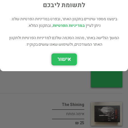
15 ₪
לתשומת ליבכם
רכישה ישירה
ביצענו מספר שינויים בתקנון האתר, ובפרט במדיניות הפרטיות שלנו.
ניתן לעיין
במדיניות הפרטיות
, ובתקנון המלא.
המשך הגלישה באתר, מהווה הסכמה שלכם למדיניות הפרטיות ולתקנון
Dune - 50th Anniversary Edition חולית…
האתר המעודכנים, ולשימוש שאנו עושים בקוקיז.
מדע בדיוני ופנטזיה
אישור
רכישה ישירה
The Shining
אימה ומתח
25 ₪