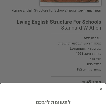
תאור תמונה:
שער הספר {Living English Structure For Schools}
Living English Structure For Schools
Stannard W Allen
שפה
אנגלית
קטגוריה ראשית
בלשנות ושפות
שם ההוצאה
Longman
שנת ההוצאה
1971
מצב
טוב
כריכה
רכה
מספר עמודים
182
מחיר 45 ₪
×
המחיר כולל משלוח
לתשומת ליבכם
מעוניינים לרכוש את הספר? לחצו כאן