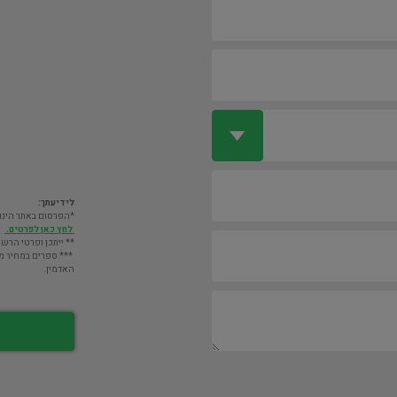
לידיעתך:
*הפרסום באתר הינו חינם. מעבר לס
לחץ כאן לפרטים.
** ייתכן ופרטי הרשו
*** ספרים במחיר מעל 2000 ש"ח לא יוצגו במאגר אלא לא
האדמין.