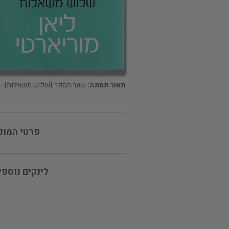
תאור תמונה:
שער הספר {שלוש משאלות}
פרטי המוכ
לינקים נוספי