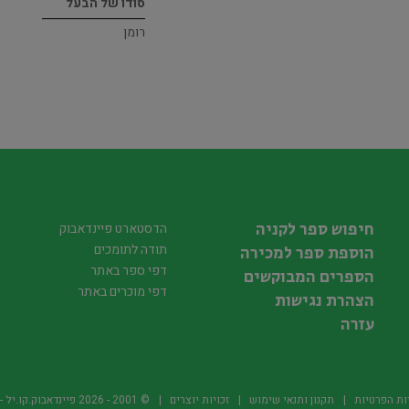
סודו של הבעל
רומן
חיפוש ספר לקניה
הדסטארט פיינדאבוק
תודה לתומכים
הוספת ספר למכירה
דפי ספר באתר
הספרים המבוקשים
דפי מוכרים באתר
הצהרת נגישות
עזרה
ות הפרטיות
תקנון ותנאי שימוש
זכויות יוצרים
© 2001 -
2026
פיינדאבוק.קו.יל - היד2 של הספרים ה