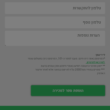
לידיעתך:
*הפרסום באתר הינו חינם. מעבר לספר ה-101, הפרסום כרוך בתשלום שנתי
לחץ כאן לפרטים.
** ייתכן ופרטי הרשומה יופיעו באתרי חיפוש תוכן שונים ברשת
*** ספרים במחיר מעל 2000 ש"ח לא יוצגו במאגר אלא לאחר אישור
האדמין.
הוספת ספר למכירה