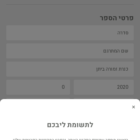
פרטי הספר
×
לתשומת ליבכם