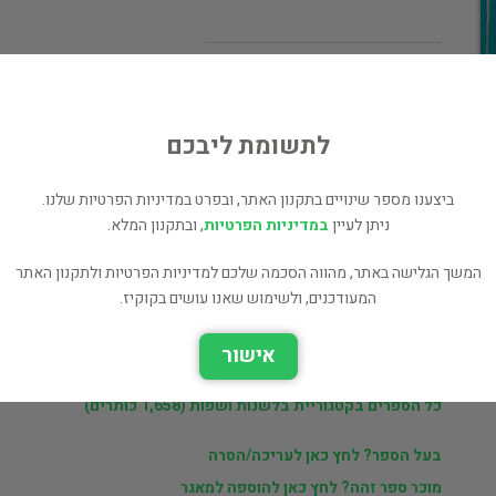
מחיר 55 ₪
לי
המחיר כולל משלוח
לתשומת ליבכם
ביצענו מספר שינויים בתקנון האתר, ובפרט במדיניות הפרטיות שלנו.
ניתן לעיין
במדיניות הפרטיות
, ובתקנון המלא.
המשך הגלישה באתר, מהווה הסכמה שלכם למדיניות הפרטיות ולתקנון האתר
ר
יורי דיקשטיין
המעודכנים, ולשימוש שאנו עושים בקוקיז.
אישור
ם
ספרים נוספים למכירה של יורי דיקשטיין (3,019 כותרים)
כל הספרים בקטגוריית בלשנות ושפות (1,658 כותרים)
בעל הספר? לחץ כאן לעריכה/הסרה
מוכר ספר זהה? לחץ כאן להוספה למאגר