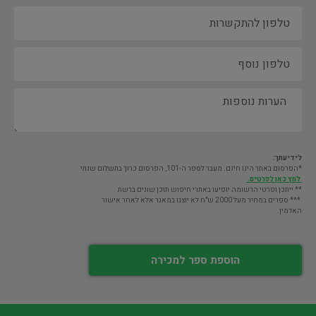
לידיעתך:
*הפרסום באתר הינו חינם. מעבר לספר ה-101, הפרסום כרוך בתשלום שנתי
לחץ כאן לפרטים.
** ייתכן ופרטי הרשומה יופיעו באתרי חיפוש תוכן שונים ברשת
*** ספרים במחיר מעל 2000 ש"ח לא יוצגו במאגר אלא לאחר אישור
האדמין.
הוספת ספר למכירה