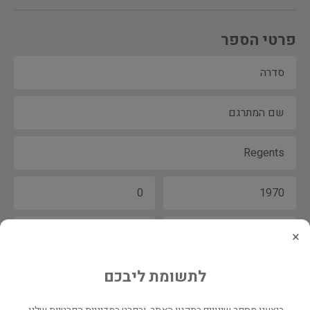
פרטי הספר
×
לתשומת ליבכם