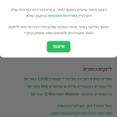
מעוניינים לרכוש את הספר? לחצו כאן
ביצענו מספר שינויים בתקנון האתר, ובפרט במדיניות הפרטיות שלנו.
ניתן לעיין
במדיניות הפרטיות
, ובתקנון המלא.
שתף
המשך הגלישה באתר, מהווה הסכמה שלכם למדיניות הפרטיות ולתקנון
האתר המעודכנים, ולשימוש שאנו עושים בקוקיז.
פרטי המוכר
אישור
יורי דיקשטיין
לינקים נוספים
ספרים נוספים למכירה של יורי דיקשטיין (3,019 כותרים)
כל הספרים בקטגוריית מילונים ושיחונים (944 כותרים)
כל הספרים מהוצאת Merriam-Webster (2 כותרים)
בעל הספר? לחץ כאן לעריכה/הסרה
מוכר ספר זהה? לחץ כאן להוספה למאגר