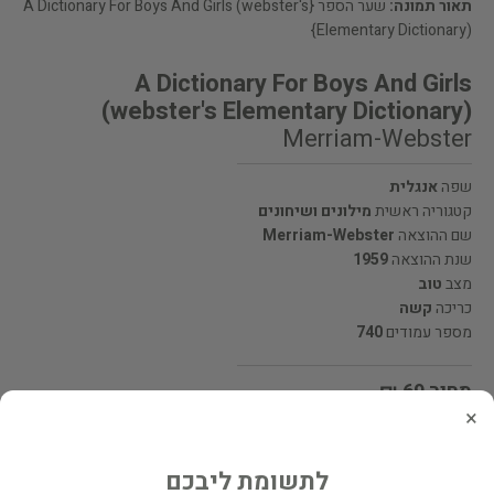
תאור תמונה:
שער הספר {A Dictionary For Boys And Girls (webster's
Elementary Dictionary)}
A Dictionary For Boys And Girls
(webster's Elementary Dictionary)
Merriam-Webster
שפה
אנגלית
קטגוריה ראשית
מילונים ושיחונים
שם ההוצאה
Merriam-Webster
שנת ההוצאה
1959
מצב
טוב
כריכה
קשה
מספר עמודים
740
מחיר 69 ₪
×
המחיר כולל משלוח
לתשומת ליבכם