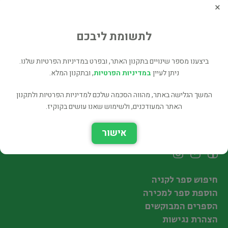
Webster's Compact Dictionary of
×
Synonyms
מילונים ושיחונים
לתשומת ליבכם
35 ₪
ביצענו מספר שינויים בתקנון האתר, ובפרט במדיניות הפרטיות שלנו.
רכישה ישירה
ניתן לעיין
במדיניות הפרטיות
, ובתקנון המלא.
המשך הגלישה באתר, מהווה הסכמה שלכם למדיניות הפרטיות ולתקנון
האתר המעודכנים, ולשימוש שאנו עושים בקוקיז.
אישור
עקבו אחרינו
חיפוש ספר לקניה
הוספת ספר למכירה
הספרים המבוקשים
הצהרת נגישות