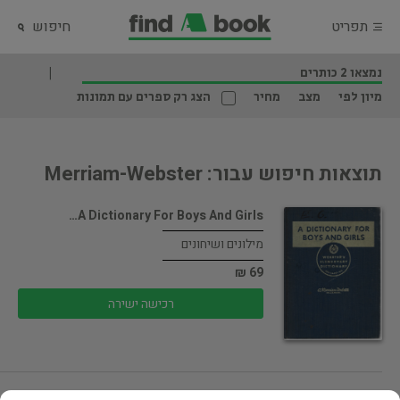
תפריט
חיפוש
נמצאו 2 כותרים
מיון לפי
מצב
מחיר
הצג רק ספרים עם תמונות
תוצאות חיפוש עבור: Merriam-Webster
A Dictionary For Boys And Girls…
מילונים ושיחונים
69 ₪
רכישה ישירה