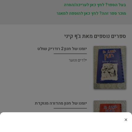
בעל הספר? לחץ כאן לעריכה/הסרה
מוכר ספר זהה? לחץ כאן להוספה למאגר
ספרים נוספים מאת ג'ף קיני
יומנו של חנון 2 רודריק שולט
ילדים ונוער
יומנו של חנון מהדורה מנוקדת
ילדים ונוער
×