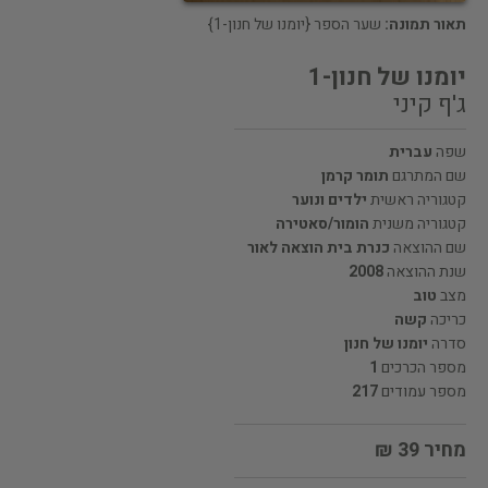
תאור תמונה:
שער הספר {יומנו של חנון-1}
יומנו של חנון-1
ג'ף קיני
שפה
עברית
שם המתרגם
תומר קרמן
קטגוריה ראשית
ילדים ונוער
קטגוריה משנית
הומור/סאטירה
שם ההוצאה
כנרת בית הוצאה לאור
שנת ההוצאה
2008
מצב
טוב
כריכה
קשה
סדרה
יומנו של חנון
מספר הכרכים
1
מספר עמודים
217
מחיר 39 ₪