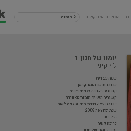
ירה
הספרים המבוקשים
יומנו של חנון-1
ג'ף קיני
שפה
עברית
שם המתרגם
תומר קרמן
קטגוריה ראשית
ילדים ונוער
קטגוריה משנית
הומור/סאטירה
שם ההוצאה
כנרת בית הוצאה לאור
שנת ההוצאה
2008
מצב
טוב
כריכה
קשה
סדרה
יומנו של חנון