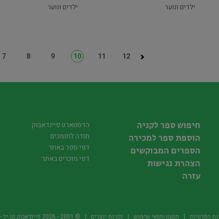
ילדים ונוער
ילדים ונוער
7
8
9
10
11
12
חיפוש ספר לקניה
הדסטארט פיינדאבוק
תודה לתומכים
הוספת ספר למכירה
דפי ספר באתר
הספרים המבוקשים
דפי מוכרים באתר
הצהרת נגישות
עזרה
ות הפרטיות
תקנון ותנאי שימוש
זכויות יוצרים
© 2001 -
2026
פיינדאבוק.קו.יל - היד2 של הספרים ה