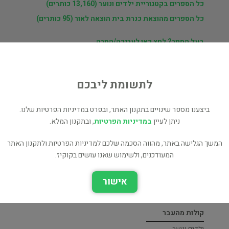
כל הספרים בקטגוריית ילדים ונוער (13,160 כותרים)
כל הספרים מהוצאת כנרת בית הוצאה לאור (95 כותרים)
בעל הספר? לחץ כאן לעריכה/הסרה
מוכר ספר זהה? לחץ כאן להוספה למאגר
לתשומת ליבכם
ביצענו מספר שינויים בתקנון האתר, ובפרט במדיניות הפרטיות שלנו.
ת
ניתן לעיין
במדיניות הפרטיות
, ובתקנון המלא.
ני
המשך הגלישה באתר, מהווה הסכמה שלכם למדיניות הפרטיות ולתקנון האתר
המעודכנים, ולשימוש שאנו עושים בקוקיז.
DIARY of a Wimpy Kid
אישור
ילדים ונוער
קולות מהעבר