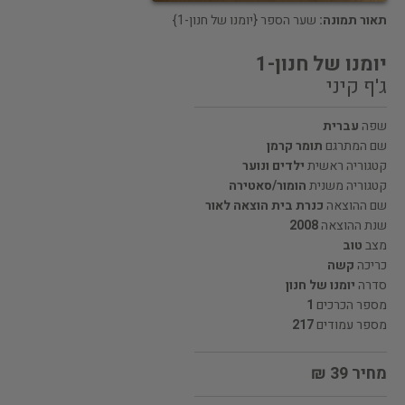
תאור תמונה:
שער הספר {יומנו של חנון-1}
יומנו של חנון-1
ג'ף קיני
שפה
עברית
שם המתרגם
תומר קרמן
קטגוריה ראשית
ילדים ונוער
קטגוריה משנית
הומור/סאטירה
שם ההוצאה
כנרת בית הוצאה לאור
שנת ההוצאה
2008
מצב
טוב
כריכה
קשה
סדרה
יומנו של חנון
מספר הכרכים
1
מספר עמודים
217
מחיר 39 ₪