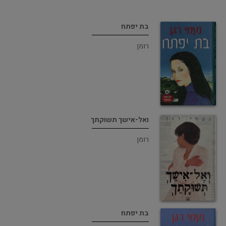
בת יפתח
רומן
ואל-אישך תשוקתך
רומן
בת יפתח