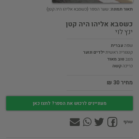
תאור תמונה:
שער הספר {כשסבא אליהו היה קטן}
כשסבא אליהו היה קטן
ינץ לוי
שפה
עברית
קטגוריה ראשית
ילדים ונוער
מצב
טוב מאוד
כריכה
קשה
מחיר 30 ₪
מעוניינים לרכוש את הספר? לחצו כאן
שתף