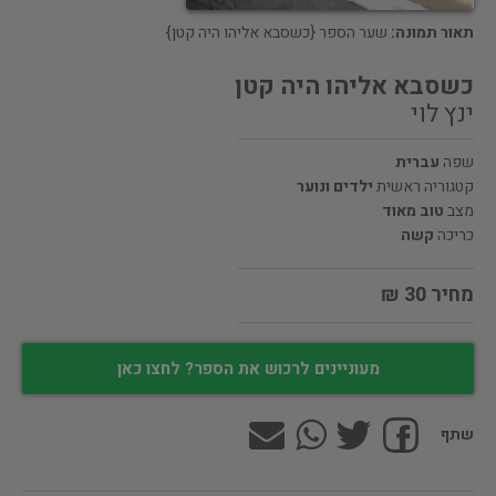
תאור תמונה:
שער הספר {כשסבא אליהו היה קטן}
כשסבא אליהו היה קטן
ינץ לוי
שפה
עברית
קטגוריה ראשית
ילדים ונוער
מצב
טוב מאוד
כריכה
קשה
מחיר 30 ₪
מעוניינים לרכוש את הספר? לחצו כאן
שתף