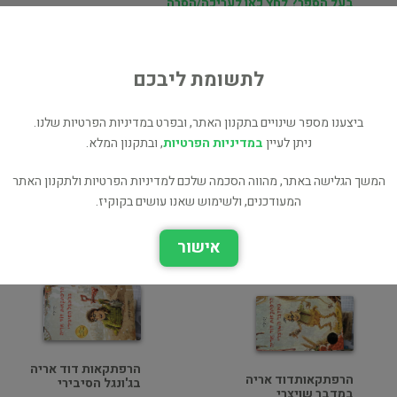
בעל הספר? לחץ כאן לעריכה/הסרה
מוכר ספר זהה? לחץ כאן להוספה למאגר
לתשומת ליבכם
ביצענו מספר שינויים בתקנון האתר, ובפרט במדיניות הפרטיות שלנו.
ת
ניתן לעיין
במדיניות הפרטיות
, ובתקנון המלא.
וי
המשך הגלישה באתר, מהווה הסכמה שלכם למדיניות הפרטיות ולתקנון האתר
המעודכנים, ולשימוש שאנו עושים בקוקיז.
הרפתקאות דוד אריה
הרפתקאות דוד אריה
באוקיינוס הטיבטי
ביערות הסהרה
אישור
ילדים ונוער
ילדים ונוער
הרפתקאות דוד אריה
הרפתקאותדוד אריה
בג'ונגל הסיבירי
במדבר שויצרי