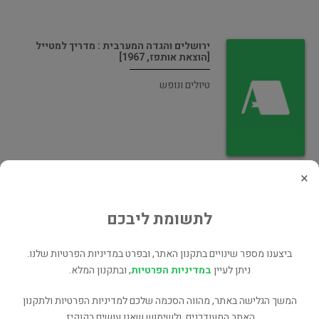
ירושלים והגדה המערבית : מדריך למטייל
[הוצאת אותפז, 1967]
טיולים ונופש
×
לקסיקון ציוני [הוצאת ספרית מעריב, 1977]
ישראל וציונות
לתשומת ליבכם
ביצענו מספר שינויים בתקנון האתר, ובפרט במדיניות הפרטיות שלנו.
ניתן לעיין
במדיניות הפרטיות
, ובתקנון המלא.
המשך הגלישה באתר, מהווה הסכמה שלכם למדיניות הפרטיות ולתקנון
ים כנרת
האתר המעודכנים, ולשימוש שאנו עושים בקוקיז.