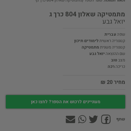
תאור תמונה:
שער הספר {מתמטיקה שאלון 804 כרך ג}
מתמטיקה שאלון 804 כרך ג
יואל גבע
שפה
עברית
קטגוריה ראשית
לימודים תיכון
קטגוריה משנית
מתמטיקה
שם ההוצאה
יואל גבע
מצב
טוב
כריכה
רכה
מחיר 20 ₪
מעוניינים לרכוש את הספר? לחצו כאן
שתף