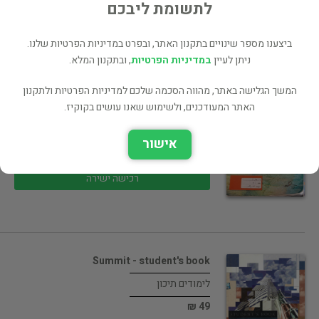
30 ₪
לתשומת ליבכם
רכישה ישירה
ביצענו מספר שינויים בתקנון האתר, ובפרט במדיניות הפרטיות שלנו.
ניתן לעיין
במדיניות הפרטיות
, ובתקנון המלא.
המשך הגלישה באתר, מהווה הסכמה שלכם למדיניות הפרטיות ולתקנון
האתר המעודכנים, ולשימוש שאנו עושים בקוקיז.
Grammar Issues
לימודים תיכון
אישור
30 ₪
רכישה ישירה
Summit - student's book
לימודים תיכון
49 ₪