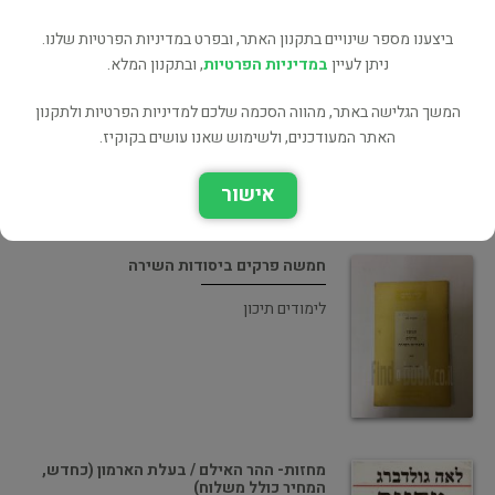
ביצענו מספר שינויים בתקנון האתר, ובפרט במדיניות הפרטיות שלנו.
אוקאסן וניקולט
ניתן לעיין
במדיניות הפרטיות
, ובתקנון המלא.
ספרות תרגום
המשך הגלישה באתר, מהווה הסכמה שלכם למדיניות הפרטיות ולתקנון
האתר המעודכנים, ולשימוש שאנו עושים בקוקיז.
אישור
חמשה פרקים ביסודות השירה
לימודים תיכון
מחזות- ההר האילם / בעלת הארמון (כחדש,
המחיר כולל משלוח)