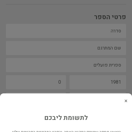
פרטי הספר
×
לתשומת ליבכם