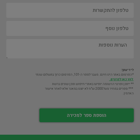
לידיעתך:
*הפרסום באתר הינו חינם. מעבר לספר ה-101, הפרסום כרוך בתשלום שנתי
לחץ כאן לפרטים.
** ייתכן ופרטי הרשומה יופיעו באתרי חיפוש תוכן שונים ברשת
*** ספרים במחיר מעל 2000 ש"ח לא יוצגו במאגר אלא לאחר אישור
האדמין.
הוספת ספר למכירה