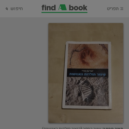
תפריט
חיפוש
תאור תמונה:
שער הספר {קיצור תולדות האנושות}