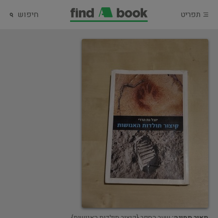
תפריט
חיפוש
תאור תמונה:
שער הספר {קיצור תולדות האנושות}