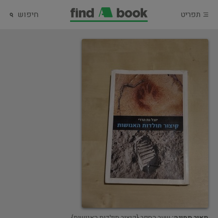
תפריט
חיפוש
תאור תמונה:
שער הספר {קיצור תולדות האנושות}