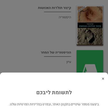
קיצור תולדות האנושות
היסטוריה
ההיסטוריה של המחר
עיון
×
לתשומת ליבכם
Nexus - A brief history of information
networks from the stone age to AI נקסוס
ביצענו מספר שינויים בתקנון האתר, ובפרט במדיניות הפרטיות שלנו.