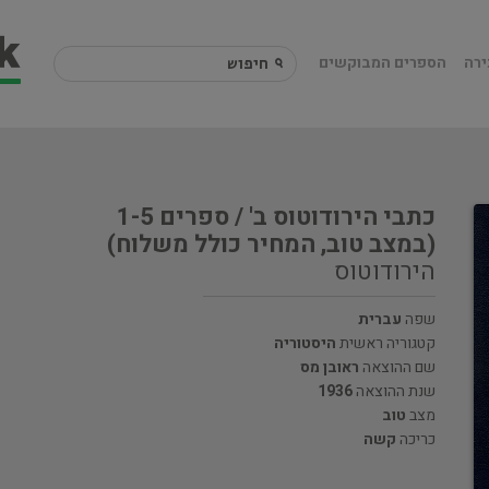
ירה
הספרים המבוקשים
כתבי הירודוטוס ב' / ספרים 1-5
(במצב טוב, המחיר כולל משלוח)
הירודוטוס
שפה
עברית
קטגוריה ראשית
היסטוריה
שם ההוצאה
ראובן מס
שנת ההוצאה
1936
מצב
טוב
כריכה
קשה