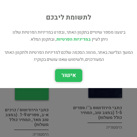
בעל הספר? לחץ כאן לעריכה/הסרה
לתשומת ליבכם
מוכר ספר זהה? לחץ כאן להוספה למאגר
ביצענו מספר שינויים בתקנון האתר, ובפרט במדיניות הפרטיות שלנו.
ניתן לעיין
במדיניות הפרטיות
, ובתקנון המלא.
ת
המשך הגלישה באתר, מהווה הסכמה שלכם למדיניות הפרטיות ולתקנון האתר
ס
המעודכנים, ולשימוש שאנו עושים בקוקיז.
אישור
כתבי הירודוטוס ב' / ספרים
כתבי הירודוטוס / כרכים
1-5 (במצב טוב, המחיר
א-ב, ספרים 1-9. (במצב
כולל משלוח)
טוב מאד, המחיר כולל
משלוח)
היסטוריה
היסטוריה