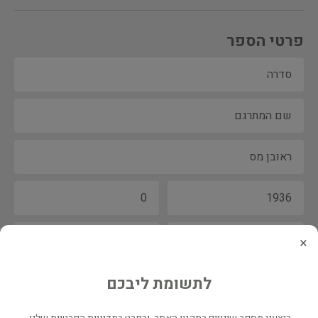
פרטי הספר
×
לתשומת ליבכם