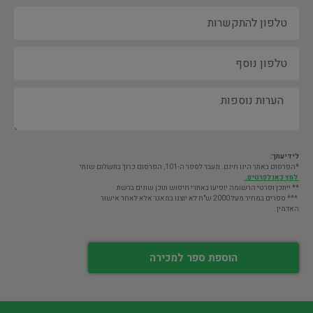
לידיעתך:
*הפרסום באתר הינו חינם. מעבר לספר ה-101, הפרסום כרוך בתשלום שנתי
לחץ כאן לפרטים.
** ייתכן ופרטי הרשומה יופיעו באתרי חיפוש תוכן שונים ברשת
*** ספרים במחיר מעל 2000 ש"ח לא יוצגו במאגר אלא לאחר אישור
האדמין.
הוספת ספר למכירה