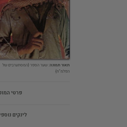
תאור תמונה:
שער הספר {המסתערבים של
הפלמ"ח}
פרטי המוכ
לינקים נוספי