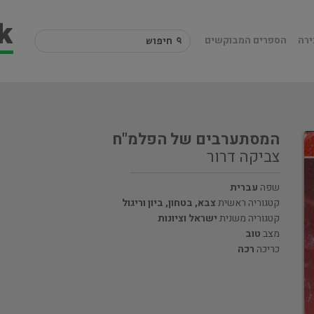
ירה
הספרים המבוקשים
המסתערבים של הפלמ"ח
צביקה דרור
שפה
עברית
קטגוריה ראשית
צבא, בטחון, ביון וריגול
קטגוריה משנית
ישראל וציונות
מצב
טוב
כריכה
רכה