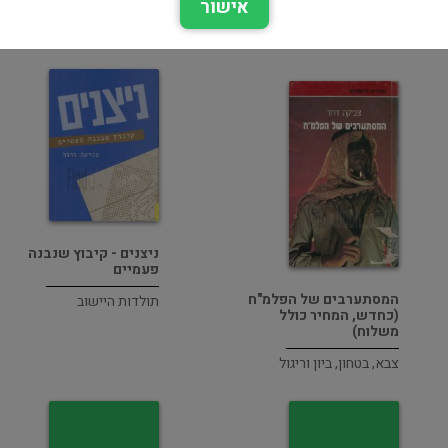
אישור
ביוגרפיות
ניצנים - קיבוץ שנבנה
פעמיים
המסתערבים של הפלמ"ח
תולדות היישוב
(כחדש, המחיר כולל
משלוח)
צבא, בטחון, ביון וריגול