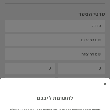
פרטי הספר
×
לתשומת ליבכם