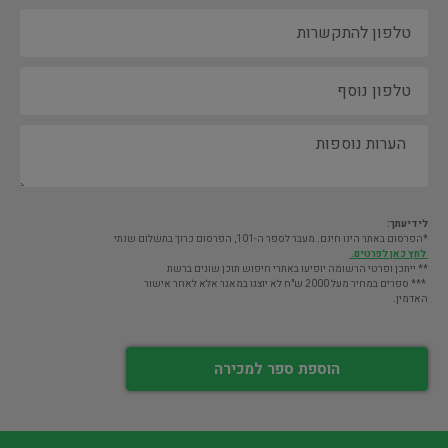
לידיעתך:
*הפרסום באתר הינו חינם. מעבר לספר ה-101, הפרסום כרוך בתשלום שנתי
לחץ כאן לפרטים.
** ייתכן ופרטי הרשומה יופיעו באתרי חיפוש תוכן שונים ברשת
*** ספרים במחיר מעל 2000 ש"ח לא יוצגו במאגר אלא לאחר אישור
האדמין.
הוספת ספר למכירה