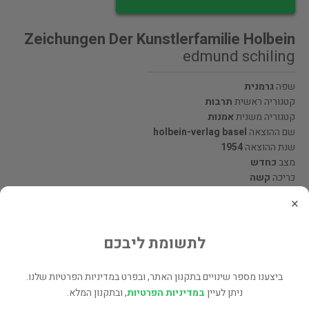
Zeichungen Der Kunstlerfamilie Holbein
edmund schiling
שפה
גרמנית
קטגוריה ראשית
תרבות
קטגוריה משנית
אמנות
שם ההוצאה
holbein-verlag basel
שנת ההוצאה
1954
מצב
כחדש
כריכה
קשה
×
מעוניינים לרכוש את הספר? לחצו כאן
לתשומת ליבכם
שתף
ביצענו מספר שינויים בתקנון האתר, ובפרט במדיניות הפרטיות שלנו.
ניתן לעיין
במדיניות הפרטיות
, ובתקנון המלא.