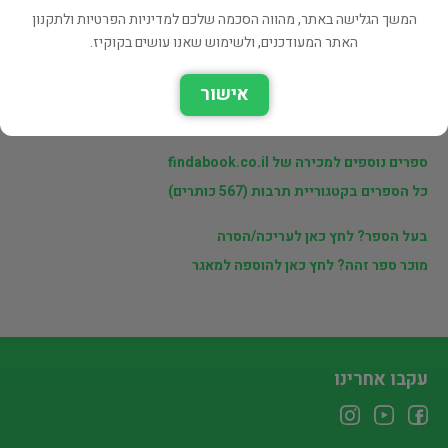
פרטי המוכר
המשך הגלישה באתר, מהווה הסכמה שלכם למדיניות הפרטיות ולתקנון
האתר המעודכנים, ולשימוש שאנו עושים בקוקיז.
מוכרי findabook.co.il
אישור
לינקים נוספים
ספרים נוספים למכירה של findabook.co.il
כל הספרים בקטגוריית תרבות (567 כותרים)
בעל הספר? לחץ כאן לעריכה/הסרה
מוכר ספר זהה? לחץ כאן להוספה למאגר
עקבו אחרינו