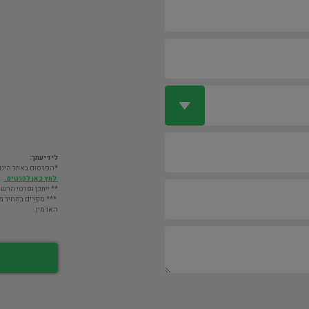
לידיעתך:
*הפרסום באתר הינו חינם. מעבר לס
לחץ כאן לפרטים.
** ייתכן ופרטי הרשו
*** ספרים במחיר מעל 2000 ש"ח לא יוצגו במאגר אלא לא
האדמין.